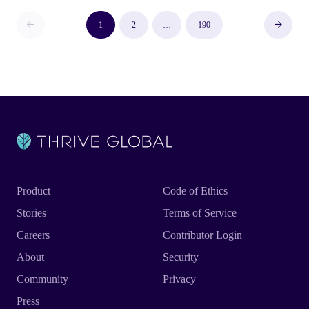
Σελιδοποίηση άρθρων
Previous
Next
1
2
…
190
Product
Code of Ethics
Stories
Terms of Service
Careers
Contributor Login
About
Security
Community
Privacy
Press