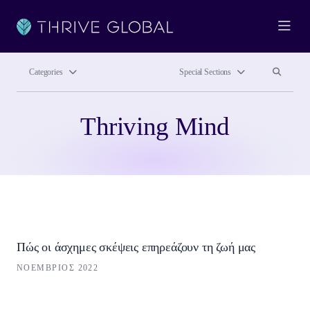
Ope
Search site
Search si
Categories
Special Sections
Thriving Mind
Πώς οι άσχημες σκέψεις επηρεάζουν τη ζωή μας
ΝΟΈΜΒΡΙΟΣ 2022