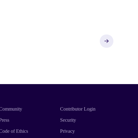
Next
Community
Contributor Login
Press
Security
Code of Ethics
Privacy