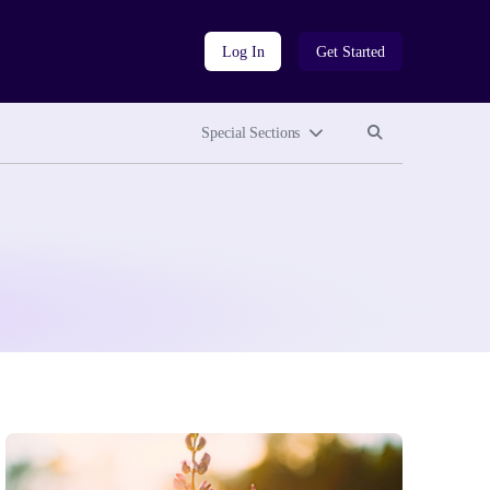
Log In
Get Started
Search site
Search site
Special Sections