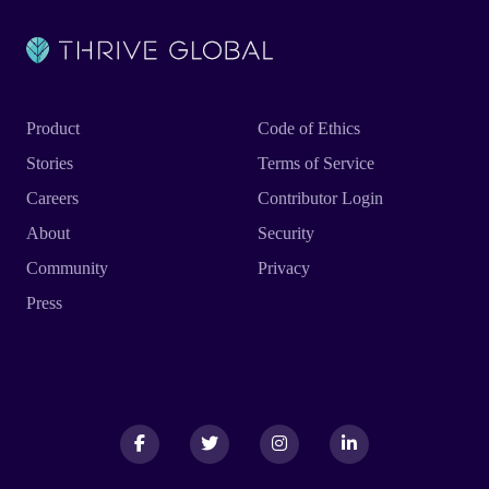
Product
Code of Ethics
Stories
Terms of Service
Careers
Contributor Login
About
Security
Community
Privacy
Press
Facebook
Facebook
Twitter
Twitter
Instagram
Instagram
LinkedIn
LinkedIn