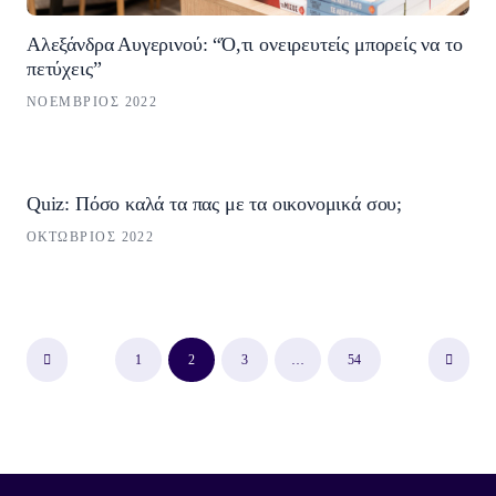
Αλεξάνδρα Αυγερινού: “Ό,τι ονειρευτείς μπορείς να το
πετύχεις”
ΝΟΈΜΒΡΙΟΣ 2022
Quiz: Πόσο καλά τα πας με τα οικονομικά σου;
ΟΚΤΏΒΡΙΟΣ 2022
Σελιδοποίηση άρθρων
Previous
Next
1
2
3
…
54