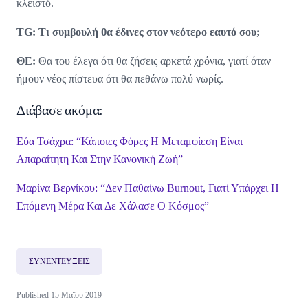
κλειστό.
TG: Τι συμβουλή θα έδινες στον νεότερο εαυτό σου;
ΘΕ:
Θα του έλεγα ότι θα ζήσεις αρκετά χρόνια, γιατί όταν
ήμουν νέος πίστευα ότι θα πεθάνω πολύ νωρίς.
Διάβασε ακόμα:
Εύα Τσάχρα: “Κάποιες Φόρες Η Μεταμφίεση Είναι
Απαραίτητη Και Στην Κανονική Ζωή”
Μαρίνα Βερνίκου: “Δεν Παθαίνω Βurnout, Γιατί Υπάρχει Η
Επόμενη Μέρα Και Δε Χάλασε Ο Κόσμος”
ΣΥΝΕΝΤΕΥΞΕΙΣ
Published 15 Μαΐου 2019