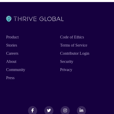
Product
Code of Ethics
Stories
Terms of Service
Careers
Contributor Login
About
Security
Community
Privacy
Press
Facebook
Facebook
Twitter
Twitter
Instagram
Instagram
LinkedIn
LinkedIn