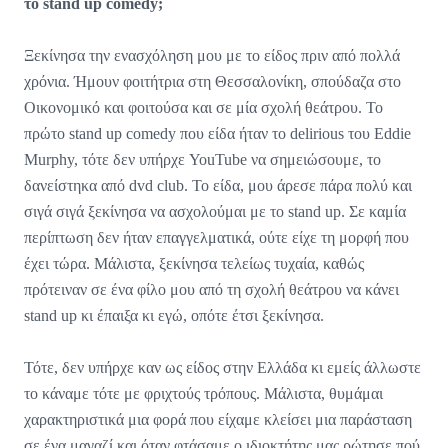
το stand up comedy;
Ξεκίνησα την ενασχόληση μου με το είδος πριν από πολλά
χρόνια. Ήμουν φοιτήτρια στη Θεσσαλονίκη, σπούδαζα στο
Οικονομικό και φοιτούσα και σε μία σχολή θεάτρου. Το
πρώτο stand up comedy που είδα ήταν το delirious του Eddie
Murphy, τότε δεν υπήρχε YouTube να σημειώσουμε, το
δανείστηκα από dvd club. Το είδα, μου άρεσε πάρα πολύ και
σιγά σιγά ξεκίνησα να ασχολούμαι με το stand up. Σε καμία
περίπτωση δεν ήταν επαγγελματικά, ούτε είχε τη μορφή που
έχει τώρα. Μάλιστα, ξεκίνησα τελείως τυχαία, καθώς
πρότειναν σε ένα φίλο μου από τη σχολή θεάτρου να κάνει
stand up κι έπαιξα κι εγώ, οπότε έτσι ξεκίνησα.
Τότε, δεν υπήρχε καν ως είδος στην Ελλάδα κι εμείς άλλωστε
το κάναμε τότε με φριχτούς τρόπους. Μάλιστα, θυμάμαι
χαρακτηριστικά μια φορά που είχαμε κλείσει μια παράσταση
σε ένα μαγαζί και όταν φτάσαμε ο ιδιοκτήτης μας ρώτησε πού