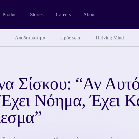
Product
Stories
Careers
About
Αποδοτικότητα
Πρόσωπα
Thriving Mind
W
να Σίσκου: “Αν Αυτ
 Έχει Νόημα, Έχει Κ
εσμα”