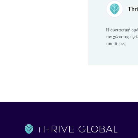
Thr
Η συντακτική ομά
τον χώρο της υγεί
του fitness.