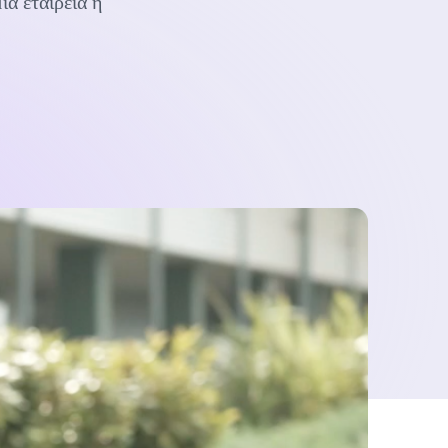
ία εταιρεία η