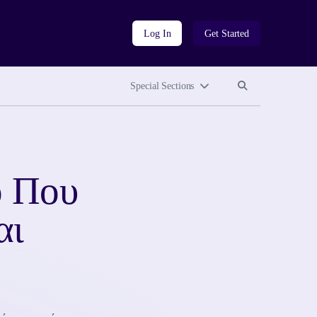
Log In
Get Started
Search site
Search site
Special Sections
ό Που
αι