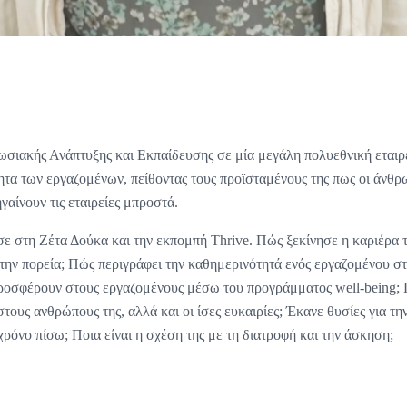
ωσιακής Ανάπτυξης και Εκπαίδευσης σε μία μεγάλη πολυεθνική εταιρε
ητα των εργαζομένων, πείθοντας τους προϊσταμένους της πως οι άνθρω
γαίνουν τις εταιρείες μπροστά.
ε στη Ζέτα Δούκα και την εκπομπή Thrive. Πώς ξεκίνησε η καριέρα τη
στην πορεία; Πώς περιγράφει την καθημερινότητά ενός εργαζομένου στ
ι προσφέρουν στους εργαζομένους μέσω του προγράμματος well-being; 
στους ανθρώπους της, αλλά και οι ίσες ευκαιρίες; Έκανε θυσίες για την
ρόνο πίσω; Ποια είναι η σχέση της με τη διατροφή και την άσκηση;