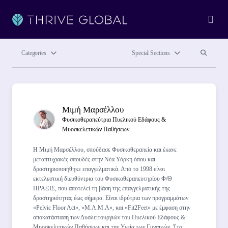
Ope
Search site
Search si
Categories
Special Sections
Author(s)
Μιμή Μαρσέλλου
Φυσικοθεραπεύτρια Πυελικού Εδάφους &
Μυοσκελετικών Παθήσεων
Η Μιμή Μαρσέλλου, σπούδασε Φυσικοθεραπεία και έκανε
μεταπτυχιακές σπουδές στην Νέα Υόρκη όπου και
δραστηριοποιήθηκε επαγγελματικά. Από το 1998 είναι
εκτελεστική διευθύντρια του Φυσικοθεραπευτηρίου Φ/Θ
ΠΡΑΞΙΣ, που αποτελεί τη βάση της επαγγελματικής της
δραστηριότητας έως σήμερα. Είναι ιδρύτρια των προγραμμάτων
«Pelvic Floor Act», «Μ.Α.Μ.Α», και «Fit2Feet» με έμφαση στην
αποκατάσταση των Δυσλειτουργιών του Πυελικού Εδάφους &
Μυοσκελετικών Παθήσεων και την Υγεία των Γυναικών. Στο