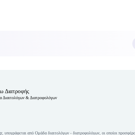
ω Διατροφής
α Διαιτολόγων & Διατροφολόγων
e
ite
.gr, υπογράφεται από Ομάδα διαιτολόγων - διατροφολόγων, οι οποίοι προσφέρο