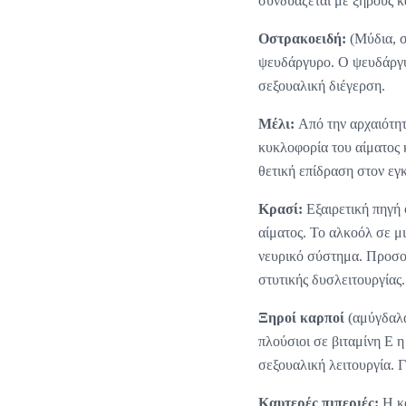
συνδυάζεται με ξηρούς 
Οστρακοειδή:
(Μύδια, σ
ψευδάργυρο. Ο ψευδάργυρ
σεξουαλική διέγερση.
Μέλι:
Από την αρχαιότητ
κυκλοφορία του αίματος κ
θετική επίδραση στον εγ
Κρασί:
Εξαιρετική πηγή 
αίματος. Το αλκοόλ σε μ
νευρικό σύστημα. Προσο
στυτικής δυσλειτουργίας.
Ξηροί καρποί
(αμύγδαλα,
πλούσιοι σε βιταμίνη Ε η
σεξουαλική λειτουργία. 
Καυτερές πιπεριές:
Η κα