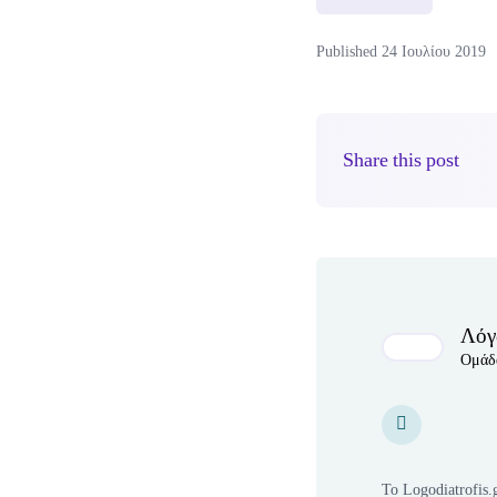
Published 24 Ιουλίου 2019
Share this post
Author(s)
Λόγ
Ομάδ
Personal Websit
Personal Webs
Το Logodiatrofis