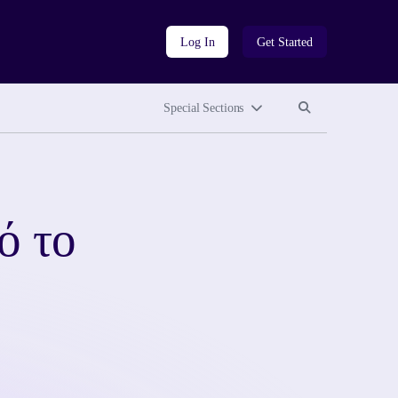
Log In
Get Started
Search site
Search site
Special Sections
ό το