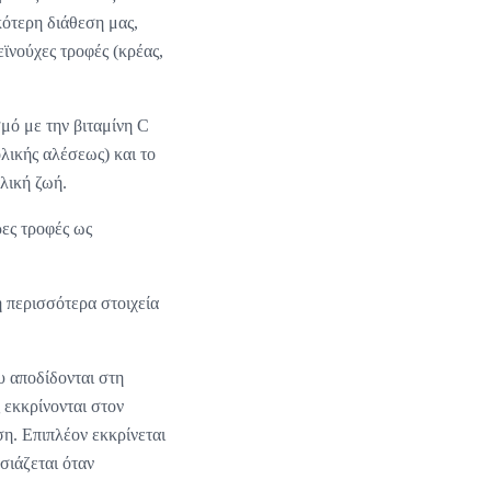
κότερη διάθεση μας,
ϊνούχες τροφές (κρέας,
μό με την βιταμίνη C
ολικής αλέσεως) και το
αλική ζωή.
ρες τροφές ως
η περισσότερα στοιχεία
υ αποδίδονται στη
 εκκρίνονται στον
ση. Επιπλέον εκκρίνεται
σιάζεται όταν