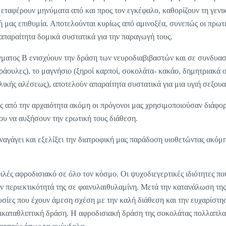
μεταφέρουν μηνύματα από και προς τον εγκέφαλο, καθορίζουν τη γενι
ή μας επιθυμία. Αποτελούνται κυρίως από αμινοξέα, συνεπώς οι πρωτε
 απαραίτητα δομικά συστατικά για την παραγωγή τους.
γματος Β ενισχύουν την δράση των νευροδιαβιβαστών και σε συνδυασ
φράουλες), το μαγνήσιο (ξηροί καρποί, σοκολάτα- κακάο, δημητριακά 
ολικής αλέσεως), αποτελούν απαραίτητα συστατικά για μια υγιή σεξου
ως από την αρχαιότητα ακόμη οι πρόγονοι μας χρησιμοποιούσαν διάφο
ου να αυξήσουν την ερωτική τους διάθεση.
ναγάγει και εξελίξει την διατροφική μας παράδοση υιοθετώντας ακόμ
ιλές αφροδισιακό σε όλο τον κόσμο. Οι ψυχοδιεγερτικές ιδιότητες πο
ν περιεκτικότητά της σε φαινυλαιθυλαμίνη. Μετά την κατανάλωση της
υσίες που έχουν άμεση σχέση με την καλή διάθεση και την ευχαρίστη
τικαταθλιπτική δράση. Η αφροδισιακή δράση της σοκολάτας πολλαπλα