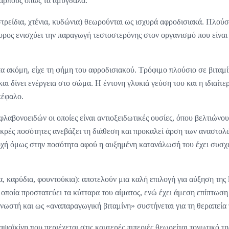
καρπούς όπως τα αμύγδαλα.
τρείδια, χτένια, κυδώνια) θεωρούνται ως ισχυρά αφροδισιακά. Πλούσ
ος ενισχύει την παραγωγή τεστοστερόνης στον οργανισμό που είναι 
α ακόμη, είχε τη φήμη του αφροδισιακού. Τρόφιμο πλούσιο σε βιταμ
αι δίνει ενέργεια στο σώμα. Η έντονη γλυκιά γεύση του και η ιδιαίτε
κέφαλο.
φλαβονοειδών οι οποίες είναι αντιοξειδωτικές ουσίες, όπου βελτιώνο
ικρές ποσότητες ανεβάζει τη διάθεση και προκαλεί άρση των αναστο
χή όμως στην ποσότητα αφού η αυξημένη κατανάλωσή του έχει συσχε
 καρύδια, φουντούκια): αποτελούν μια καλή επιλογή για αύξηση της l
 οποία προστατεύει τα κύτταρα του αίματος, ενώ έχει άμεση επίπτωση
Γνωστή και ως «αναπαραγωγική βιταμίνη» συστήνεται για τη θεραπεία 
ψαϊκίνη που περιέχεται στις καυτερές πιπεριές θεωρείται τονωτικό τ