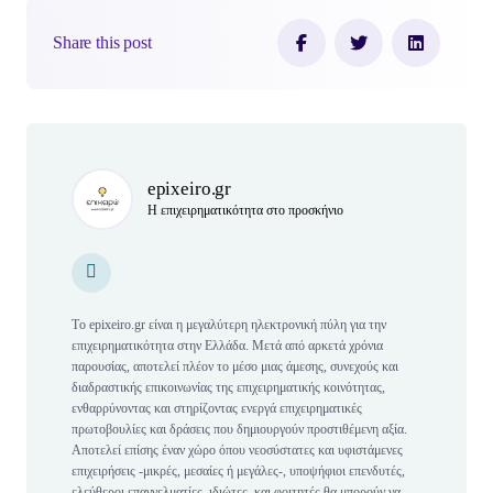
Share this post
Author(s)
epixeiro.gr
Η επιχειρηματικότητα στο προσκήνιο
Personal Website
Personal Website
Tο epixeiro.gr είναι η μεγαλύτερη ηλεκτρονική πύλη για την
επιχειρηματικότητα στην Ελλάδα. Μετά από αρκετά χρόνια
παρουσίας, αποτελεί πλέον το μέσο μιας άμεσης, συνεχούς και
διαδραστικής επικοινωνίας της επιχειρηματικής κοινότητας,
ενθαρρύνοντας και στηρίζοντας ενεργά επιχειρηματικές
πρωτοβουλίες και δράσεις που δημιουργούν προστιθέμενη αξία.
Αποτελεί επίσης έναν χώρο όπου νεοσύστατες και υφιστάμενες
επιχειρήσεις -μικρές, μεσαίες ή μεγάλες-, υποψήφιοι επενδυτές,
ελεύθεροι επαγγελματίες, ιδιώτες, και φοιτητές θα μπορούν να