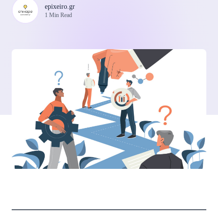
epixeiro.gr
1 Min Read