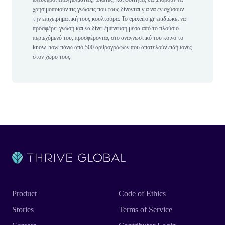
χρησιμοποιούν τις γνώσεις που τους δίνονται για να ενισχύσουν
την επιχειρηματική τους κουλτούρα. Το epixeiro.gr επιδιώκει να
προσφέρει γνώση και να δίνει έμπνευση μέσα από το πλούσιο
περιεχόμενό του, προσφέροντας στο αναγνωστικό του κοινό το
know-how πάνω από 500 αρθρογράφων που αποτελούν ειδήμονες
στον χώρο τους.
Product
Code of Ethics
Stories
Terms of Service