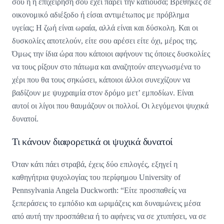
σου ή η επιχείρησή σου έχει πάρει την κατιούσα; Βρέθηκες σε
οικονομικό αδιέξοδο ή είσαι αντιμέτωπος με πρόβλημα
υγείας; Η ζωή είναι ωραία, αλλά είναι και δύσκολη. Και οι
δυσκολίες αποτελούν, είτε σου αρέσει είτε όχι, μέρος της.
Όμως την ίδια ώρα που κάποιοι αφήνουν τις όποιες δυσκολίες
να τους ρίξουν στο πάτωμα και αναζητούν απεγνωσμένα το
χέρι που θα τους σηκώσει, κάποιοι άλλοι συνεχίζουν να
βαδίζουν με ψυχραιμία στον δρόμο μετ’ εμποδίων. Είναι
αυτοί οι λίγοι που θαυμάζουν οι πολλοί. Οι λεγόμενοι ψυχικά
δυνατοί.
Τι κάνουν διαφορετικά οι ψυχικά δυνατοί
Όταν κάτι πάει στραβά, έχεις δύο επιλογές, εξηγεί η
καθηγήτρια ψυχολογίας του περίφημου University of
Pennsylvania Angela Duckworth: “Είτε προσπαθείς να
ξεπεράσεις το εμπόδιο και ωριμάζεις και δυναμώνεις μέσα
από αυτή την προσπάθεια ή το αφήνεις να σε χτυπήσει, να σε