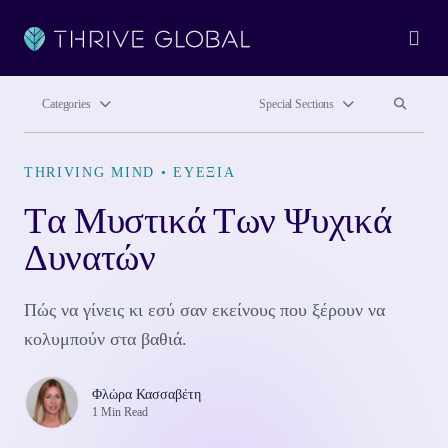
Ope
Search site
Search si
Categories
Special Sections
THRIVING MIND
•
ΕΥΕΞΊΑ
Tα Μυστικά Των Ψυχικά
Δυνατών
Πώς να γίνεις κι εσύ σαν εκείνους που ξέρουν να
κολυμπούν στα βαθιά.
Φλώρα Κασσαβέτη
1 Min Read