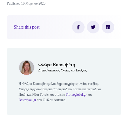
Published 16 Μαρτίου 2020
Share this post
Author(s)
Φλώρα Κασσαβέτη
Δημοσιογράφος Υγείας και Ευεξίας
Η Φλώρα Κασσαβέτη είναι δημοσιογράφος υγείας ευεξίας.
Υπήρξε Αρχισυντάκτρια στο περιοδικό Forma και περιοδικό
Παιδί και Νέοι Γονείς και στα site
Τhriveglobal.gr
και
Bestofyou.gr
του Ομίλου Αntenna.