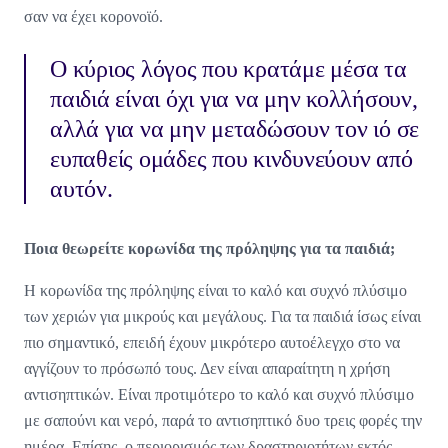
σαν να έχει κορονοϊό.
O κύριος λόγος που κρατάμε μέσα τα
παιδιά είναι όχι για να μην κολλήσουν,
αλλά για να μην μεταδώσουν τον ιό σε
ευπαθείς ομάδες που κινδυνεύουν από
αυτόν.
Ποια θεωρείτε κορωνίδα της πρόληψης για τα παιδιά;
Η κορωνίδα της πρόληψης είναι το καλό και συχνό πλύσιμο
των χεριών για μικρούς και μεγάλους. Για τα παιδιά ίσως είναι
πιο σημαντικό, επειδή έχουν μικρότερο αυτοέλεγχο στο να
αγγίζουν το πρόσωπό τους. Δεν είναι απαραίτητη η χρήση
αντισηπτικών. Είναι προτιμότερο το καλό και συχνό πλύσιμο
με σαπούνι και νερό, παρά το αντισηπτικό δυο τρεις φορές την
ημέρα. Επίσης, ο περιορισμός των δραστηριοτήτων εκτός