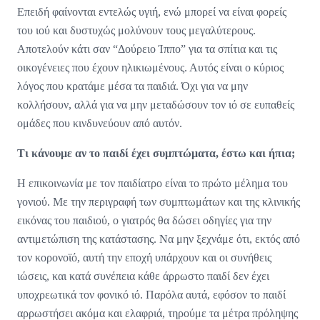
Επειδή φαίνονται εντελώς υγιή, ενώ μπορεί να είναι φορείς
του ιού και δυστυχώς μολύνουν τους μεγαλύτερους.
Αποτελούν κάτι σαν “Δούρειο Ίππο” για τα σπίτια και τις
οικογένειες που έχουν ηλικιωμένους. Αυτός είναι ο κύριος
λόγος που κρατάμε μέσα τα παιδιά. Όχι για να μην
κολλήσουν, αλλά για να μην μεταδώσουν τον ιό σε ευπαθείς
ομάδες που κινδυνεύουν από αυτόν.
Τι κάνουμε αν το παιδί έχει συμπτώματα, έστω και ήπια;
Η επικοινωνία με τον παιδίατρο είναι το πρώτο μέλημα του
γονιού. Με την περιγραφή των συμπτωμάτων και της κλινικής
εικόνας του παιδιού, ο γιατρός θα δώσει οδηγίες για την
αντιμετώπιση της κατάστασης. Να μην ξεχνάμε ότι, εκτός από
τον κορονοϊό, αυτή την εποχή υπάρχουν και οι συνήθεις
ιώσεις, και κατά συνέπεια κάθε άρρωστο παιδί δεν έχει
υποχρεωτικά τον φονικό ιό. Παρόλα αυτά, εφόσον το παιδί
αρρωστήσει ακόμα και ελαφριά, τηρούμε τα μέτρα πρόληψης