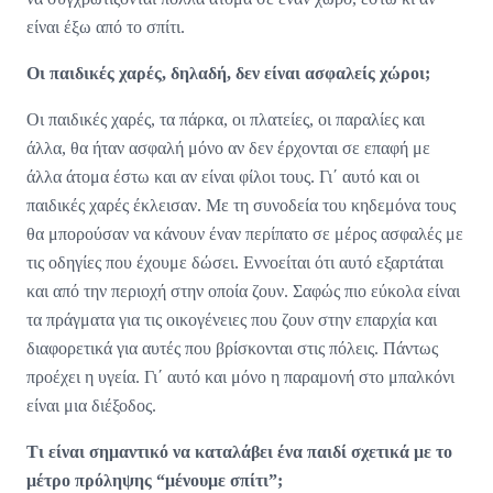
είναι έξω από το σπίτι.
Οι παιδικές χαρές, δηλαδή, δεν είναι ασφαλείς χώροι;
Οι παιδικές χαρές, τα πάρκα, οι πλατείες, οι παραλίες και
άλλα, θα ήταν ασφαλή μόνο αν δεν έρχονται σε επαφή με
άλλα άτομα έστω και αν είναι φίλοι τους. Γι΄ αυτό και οι
παιδικές χαρές έκλεισαν. Με τη συνοδεία του κηδεμόνα τους
θα μπορούσαν να κάνουν έναν περίπατο σε μέρος ασφαλές με
τις οδηγίες που έχουμε δώσει. Εννοείται ότι αυτό εξαρτάται
και από την περιοχή στην οποία ζουν. Σαφώς πιο εύκολα είναι
τα πράγματα για τις οικογένειες που ζουν στην επαρχία και
διαφορετικά για αυτές που βρίσκονται στις πόλεις. Πάντως
προέχει η υγεία. Γι΄ αυτό και μόνο η παραμονή στο μπαλκόνι
είναι μια διέξοδος.
Τι είναι σημαντικό να καταλάβει ένα παιδί σχετικά με το
μέτρο πρόληψης “μένουμε σπίτι”;