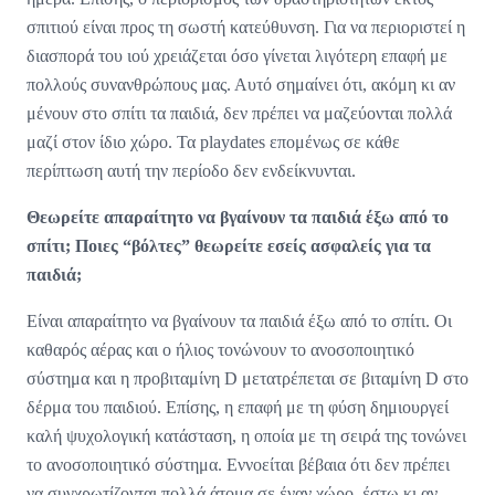
σπιτιού είναι προς τη σωστή κατεύθυνση. Για να περιοριστεί η
διασπορά του ιού χρειάζεται όσο γίνεται λιγότερη επαφή με
πολλούς συνανθρώπους μας. Αυτό σημαίνει ότι, ακόμη κι αν
μένουν στο σπίτι τα παιδιά, δεν πρέπει να μαζεύονται πολλά
μαζί στον ίδιο χώρο. Τα playdates επομένως σε κάθε
περίπτωση αυτή την περίοδο δεν ενδείκνυνται.
Θεωρείτε απαραίτητο να βγαίνουν τα παιδιά έξω από το
σπίτι; Ποιες “βόλτες” θεωρείτε εσείς ασφαλείς για τα
παιδιά;
Είναι απαραίτητο να βγαίνουν τα παιδιά έξω από το σπίτι. Οι
καθαρός αέρας και ο ήλιος τονώνουν το ανοσοποιητικό
σύστημα και η προβιταμίνη D μετατρέπεται σε βιταμίνη D στο
δέρμα του παιδιού. Επίσης, η επαφή με τη φύση δημιουργεί
καλή ψυχολογική κατάσταση, η οποία με τη σειρά της τονώνει
το ανοσοποιητικό σύστημα. Εννοείται βέβαια ότι δεν πρέπει
να συγχρωτίζονται πολλά άτομα σε έναν χώρο, έστω κι αν