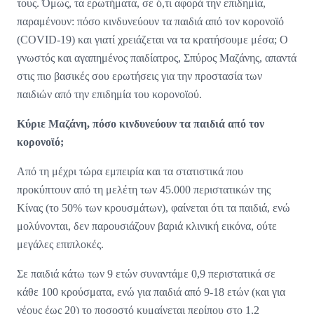
τους. Όμως, τα ερωτήματα, σε ό,τι αφορά την επιδημία,
παραμένουν: πόσο κινδυνεύουν τα παιδιά από τον κορονοϊό
(COVID-19) και γιατί χρειάζεται να τα κρατήσουμε μέσα; Ο
γνωστός και αγαπημένος παιδίατρος, Σπύρος Μαζάνης, απαντά
στις πιο βασικές σου ερωτήσεις για την προστασία των
παιδιών από την επιδημία του κορονοϊού.
Κύριε Μαζάνη, πόσο κινδυνεύουν τα παιδιά από τον
κορονοϊό;
Από τη μέχρι τώρα εμπειρία και τα στατιστικά που
προκύπτουν από τη μελέτη των 45.000 περιστατικών της
Κίνας (το 50% των κρουσμάτων), φαίνεται ότι τα παιδιά, ενώ
μολύνονται, δεν παρουσιάζουν βαριά κλινική εικόνα, ούτε
μεγάλες επιπλοκές.
Σε παιδιά κάτω των 9 ετών συναντάμε 0,9 περιστατικά σε
κάθε 100 κρούσματα, ενώ για παιδιά από 9-18 ετών (και για
νέους έως 20) το ποσοστό κυμαίνεται περίπου στο 1,2