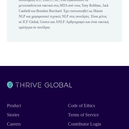
συνδέσμους ICF, EMCC, AC, ενώ εξακολουθεί να
μετεκπαιδεύεται τακτικά στις ΗΠΑ από τους Tony Robbins, Jack
Canfield και Brendon Burchard. Έχει πιστοποιηθεί ως Master
NLP και χρησιμοποιεί τεχνικές NLP στις συνεδρίες. Είναι μέλος
σε ICF Global, Greece και ANLΡ. Αρθρογραφεί και είναι τακτική
ομιλήτρια σε συνέδρια.
Product
Code of Ethics
Stories
Terms of Service
Careers
Contributor Login