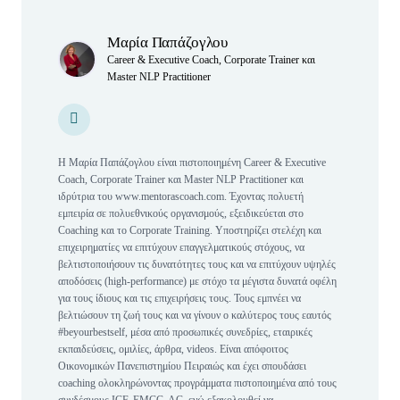
Author(s)
Μαρία Παπάζογλου
Career & Executive Coach, Corporate Trainer και
Master NLP Practitioner
Personal Website
Personal Website
Η Μαρία Παπάζογλου είναι πιστοποιημένη Career & Executive
Coach, Corporate Trainer και Master NLP Practitioner και
ιδρύτρια του www.mentorascoach.com. Έχοντας πολυετή
εμπειρία σε πολυεθνικούς οργανισμούς, εξειδικεύεται στο
Coaching και το Corporate Training. Υποστηρίζει στελέχη και
επιχειρηματίες να επιτύχουν επαγγελματικούς στόχους, να
βελτιστοποιήσουν τις δυνατότητες τους και να επιτύχουν υψηλές
αποδόσεις (high-performance) με στόχο τα μέγιστα δυνατά οφέλη
για τους ίδιους και τις επιχειρήσεις τους. Τους εμπνέει να
βελτιώσουν τη ζωή τους και να γίνουν ο καλύτερος τους εαυτός
#beyourbestself, μέσα από προσωπικές συνεδρίες, εταιρικές
εκπαιδεύσεις, ομιλίες, άρθρα, videos. Είναι απόφοιτος
Οικονομικών Πανεπιστημίου Πειραιώς και έχει σπουδάσει
coaching ολοκληρώνοντας προγράμματα πιστοποιημένα από τους