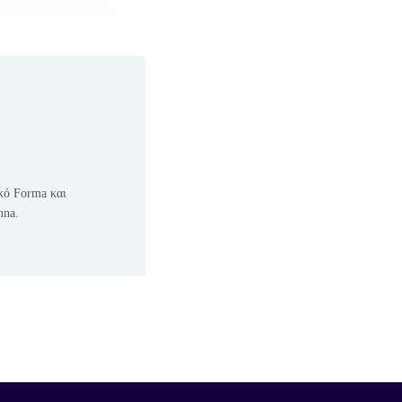
κό Forma και
nna.