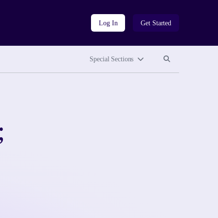
Log In
Get Started
Search site
Search site
Special Sections
;