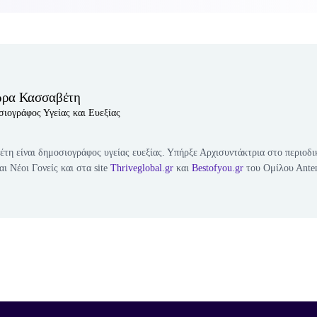
ρα Κασσαβέτη
ιογράφος Υγείας και Ευεξίας
η είναι δημοσιογράφος υγείας ευεξίας. Υπήρξε Αρχισυντάκτρια στο περιοδι
αι Νέοι Γονείς και στα site
Τhriveglobal.gr
και
Bestofyou.gr
του Ομίλου Αnte