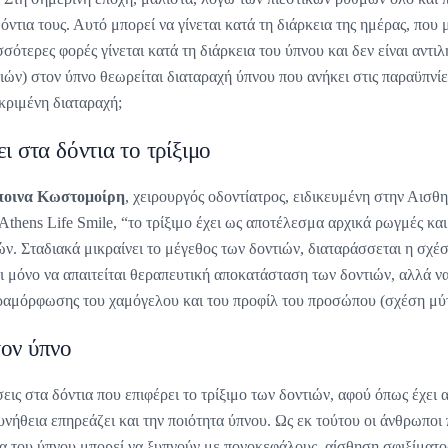
δόντια τους. Αυτό μπορεί να γίνεται κατά τη διάρκεια της ημέρας, που
σότερες φορές γίνεται κατά τη διάρκεια του ύπνου και δεν είναι αντιλη
τιών) στον ύπνο θεωρείται διαταραχή ύπνου που ανήκει στις παραϋπνί
κριμένη διαταραχή;
ι στα δόντια το τρίξιμο
ποινα Κωστομοίρη
, χειρουργός οδοντίατρος, ειδικευμένη στην Αισθ
 Athens Life Smile, “το τρίξιμο έχει ως αποτέλεσμα αρχικά ρωγμές κα
ών. Σταδιακά μικραίνει το μέγεθος των δοντιών, διαταράσσεται η σχέ
ι μόνο να απαιτείται θεραπευτική αποκατάσταση των δοντιών, αλλά να
ραμόρφωσης του χαμόγελου και του προφίλ του προσώπου (σχέση μύτ
τον ύπνο
σεις στα δόντια που επιφέρει το τρίξιμο των δοντιών, αφού όπως έχει 
νήθεια επηρεάζει και την ποιότητα ύπνου. Ως εκ τούτου οι άνθρωποι 
ια του ύπνου μπορεί να ξυπνούν με πονοκεφάλους, αίσθηση σφιξίματος