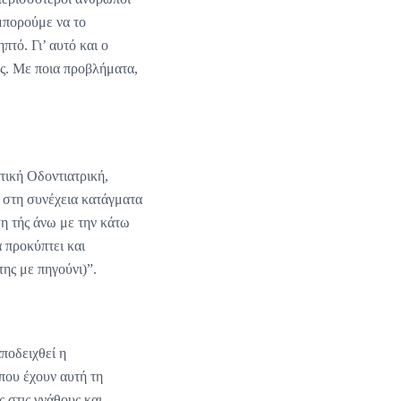
 μπορούμε να το
πτό. Γι’ αυτό και ο
ες. Με ποια προβλήματα,
ητική Οδοντιατρική,
ι στη συνέχεια κατάγματα
ση τής άνω με την κάτω
 προκύπτει και
ης με πηγούνι)”.
αποδειχθεί η
που έχουν αυτή τη
 στις γνάθους και