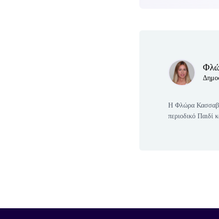
Author(s)
Φλώ
Δημοσ
Η Φλώρα Κασσαβέτ
περιοδικό Παιδί κ