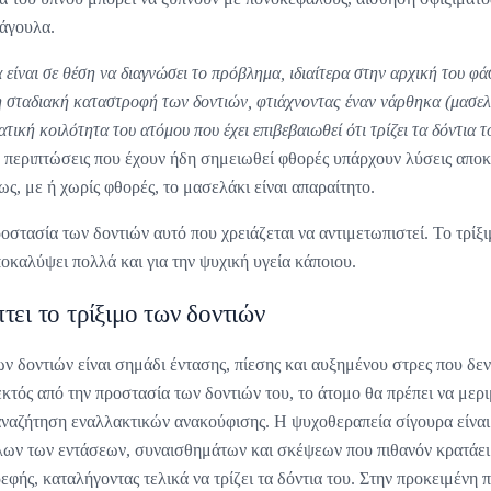
μάγουλα.
 είναι σε θέση να διαγνώσει το πρόβλημα, ιδιαίτερα στην αρχική του φά
η σταδιακή καταστροφή των δοντιών, φτιάχνοντας έναν νάρθηκα (μασελ
ική κοιλότητα του ατόμου που έχει επιβεβαιωθεί ότι τρίζει τα δόντια τ
 περιπτώσεις που έχουν ήδη σημειωθεί φθορές υπάρχουν λύσεις αποκ
ς, με ή χωρίς φθορές, το μασελάκι είναι απαραίτητο.
οστασία των δοντιών αυτό που χρειάζεται να αντιμετωπιστεί. Το τρίξι
οκαλύψει πολλά και για την ψυχική υγεία κάποιου.
τει το τρίξιμο των δοντιών
ν δοντιών είναι σημάδι έντασης, πίεσης και αυξημένου στρες που δεν
 εκτός από την προστασία των δοντιών του, το άτομο θα πρέπει να μερι
αναζήτηση εναλλακτικών ανακούφισης. Η ψυχοθεραπεία σίγουρα είναι
λων των εντάσεων, συναισθημάτων και σκέψεων που πιθανόν κρατάει 
ρεφής, καταλήγοντας τελικά να τρίζει τα δόντια του. Στην προκειμένη