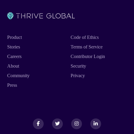
Product
Code of Ethics
Stories
Terms of Service
Careers
Contributor Login
About
Security
Community
Privacy
Press
Facebook
Facebook
Twitter
Twitter
Instagram
Instagram
LinkedIn
LinkedIn