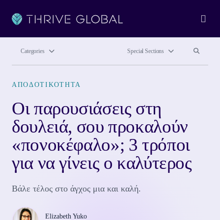
Ope
Search site
Search si
Categories
Special Sections
ΑΠΟΔΟΤΙΚΌΤΗΤΑ
Οι παρουσιάσεις στη
δουλειά, σου προκαλούν
«πονοκέφαλο»; 3 τρόποι
για να γίνεις ο καλύτερος
Βάλε τέλος στο άγχος μια και καλή.
Elizabeth Yuko