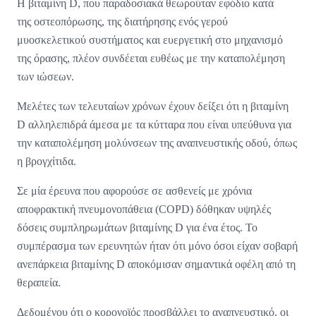
Η βιταμίνη D, που παραδοσιακά θεωρούταν εφόδιο κατά
της οστεοπόρωσης, της διατήρησης ενός γερού
μυοσκελετικού συστήματος και ευεργετική στο μηχανισμό
της όρασης, πλέον συνδέεται ευθέως με την καταπολέμηση
των ιώσεων.
Μελέτες των τελευταίων χρόνων έχουν δείξει ότι η βιταμίνη
D αλληλεπιδρά άμεσα με τα κύτταρα που είναι υπεύθυνα για
την καταπολέμηση μολύνσεων της αναπνευστικής οδού, όπως
η βρογχίτιδα.
Σε μία έρευνα που αφορούσε σε ασθενείς με χρόνια
αποφρακτική πνευμονοπάθεια (COPD) δόθηκαν υψηλές
δόσεις συμπληρωμάτων βιταμίνης D για ένα έτος. Το
συμπέρασμα των ερευνητών ήταν ότι μόνο όσοι είχαν σοβαρή
ανεπάρκεια βιταμίνης D αποκόμισαν σημαντικά οφέλη από τη
θεραπεία.
Δεδομένου ότι ο κορονοϊός προσβάλλει το αναπνευστικό, οι