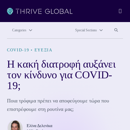
Ope
Search site
Search si
Categories
Special Sections
COVID-19
•
ΕΥΕΞΊΑ
Η κακή διατροφή αυξάνει
τον κίνδυνο για COVID-
19;
Ποια τρόφιμα πρέπει να αποφεύγουμε τώρα που
επιστρέφουμε στη ρουτίνα μας;
Ελίνα Δελενίκα