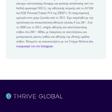
κάτοχος πιστοποίησης δύναμης και φυσικής κατάστασης από τον
διεθνή οργανισμό NSCA, της αθλητικής ιατρικής από το ΑCSM
και ΕQE Personal Trainer IV4 της EREP’s. H επαγγελματική
εμπειρία στον χώρο ξεκινάει από το 2011. Έχει ασχοληθεί με την
προπόνηση και αποκατάσταση αθλητών ηλικίας 9 έως 60+. Από
το 2008 έως το 2011, υπήρξε αθλητής και πανελληνιονίκης
στίβου στα 200 + 400m, με διακρίσεις σε πανελλήνιους και
μεσογειακούς αγώνες καθώς και αθλητής της εθνικής ομάδας
στίβου. Μπορείτε να επικοινωνήσετε με τον Γιώργο Μπίστα
στο
λογαριασμό του στο Instagram.