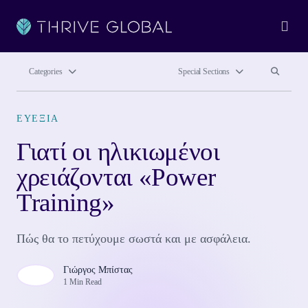
Ope
Search site
Search si
Categories
Special Sections
ΕΥΕΞΊΑ
Γιατί οι ηλικιωμένοι
χρειάζονται «Power
Training»
Πώς θα το πετύχουμε σωστά και με ασφάλεια.
Γιώργος Μπίστας
1 Min Read