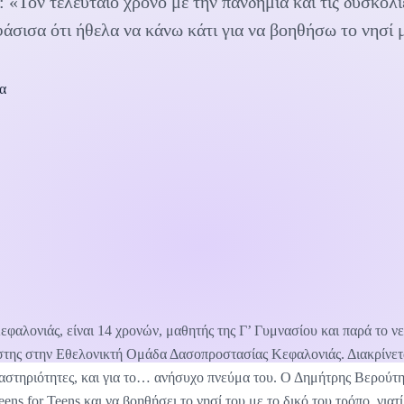
«Τον τελευταίο χρόνο με την πανδημία και τις δυσκολί
φάσισα ότι ήθελα να κάνω κάτι για να βοηθήσω το νησί 
κα
εφαλονιάς, είναι 14 χρονών, μαθητής της Γ’ Γυμνασίου και παρά το νεα
ης στην Εθελονικτή Ομάδα Δασοπροστασίας Κεφαλονιάς. Διακρίνεται
δραστηριότητες, και για το… ανήσυχο πνεύμα του. Ο Δημήτρης Βερούτ
ens for Teens και να βοηθήσει το νησί του με το δικό του τρόπο, γιατί