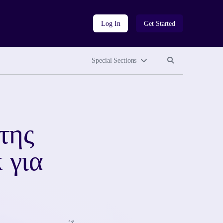
Log In
Get Started
Search site
Search site
Special Sections
της
 για