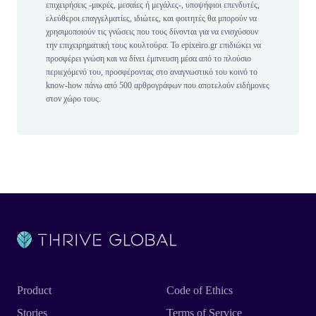
επιχειρήσεις -μικρές, μεσαίες ή μεγάλες-, υποψήφιοι επενδυτές,
ελεύθεροι επαγγελματίες, ιδιώτες, και φοιτητές θα μπορούν να
χρησιμοποιούν τις γνώσεις που τους δίνονται για να ενισχύσουν
την επιχειρηματική τους κουλτούρα. Το epixeiro.gr επιδιώκει να
προσφέρει γνώση και να δίνει έμπνευση μέσα από το πλούσιο
περιεχόμενό του, προσφέροντας στο αναγνωστικό του κοινό το
know-how πάνω από 500 αρθρογράφων που αποτελούν ειδήμονες
στον χώρο τους.
Product
Code of Ethics
Stories
Terms of Service