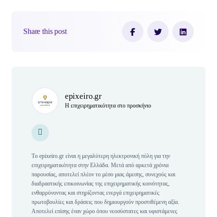
Share this post
Author(s)
epixeiro.gr
Η επιχειρηματικότητα στο προσκήνιο
Personal Website
Personal Website
Tο epixeiro.gr είναι η μεγαλύτερη ηλεκτρονική πύλη για την
επιχειρηματικότητα στην Ελλάδα. Μετά από αρκετά χρόνια
παρουσίας, αποτελεί πλέον το μέσο μιας άμεσης, συνεχούς και
διαδραστικής επικοινωνίας της επιχειρηματικής κοινότητας,
ενθαρρύνοντας και στηρίζοντας ενεργά επιχειρηματικές
πρωτοβουλίες και δράσεις που δημιουργούν προστιθέμενη αξία.
Αποτελεί επίσης έναν χώρο όπου νεοσύστατες και υφιστάμενες