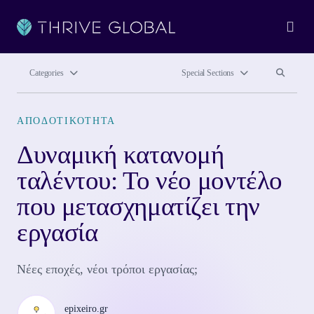
Ope
Search site
Search si
Categories
Special Sections
ΑΠΟΔΟΤΙΚΌΤΗΤΑ
Δυναμική κατανομή
ταλέντου: Το νέο μοντέλο
που μετασχηματίζει την
εργασία
Νέες εποχές, νέοι τρόποι εργασίας;
epixeiro.gr