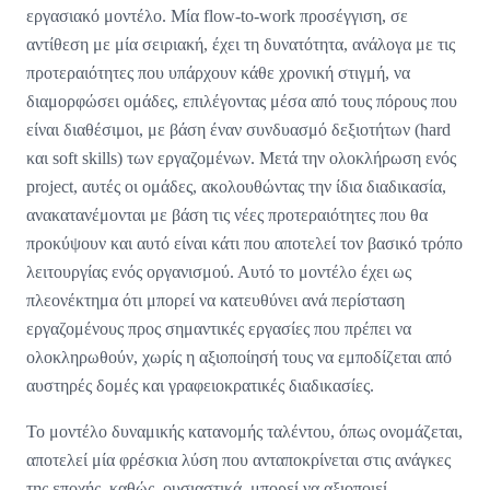
εργασιακό μοντέλο. Μία flow-to-work προσέγγιση, σε
αντίθεση με μία σειριακή, έχει τη δυνατότητα, ανάλογα με τις
προτεραιότητες που υπάρχουν κάθε χρονική στιγμή, να
διαμορφώσει ομάδες, επιλέγοντας μέσα από τους πόρους που
είναι διαθέσιμοι, με βάση έναν συνδυασμό δεξιοτήτων (hard
και soft skills) των εργαζομένων. Mετά την ολοκλήρωση ενός
project, αυτές οι ομάδες, ακολουθώντας την ίδια διαδικασία,
ανακατανέμονται με βάση τις νέες προτεραιότητες που θα
προκύψουν και αυτό είναι κάτι που αποτελεί τον βασικό τρόπο
λειτουργίας ενός οργανισμού. Αυτό το μοντέλο έχει ως
πλεονέκτημα ότι μπορεί να κατευθύνει ανά περίσταση
εργαζομένους προς σημαντικές εργασίες που πρέπει να
ολοκληρωθούν, χωρίς η αξιοποίησή τους να εμποδίζεται από
αυστηρές δομές και γραφειοκρατικές διαδικασίες.
Το μοντέλο δυναμικής κατανομής ταλέντου, όπως ονομάζεται,
αποτελεί μία φρέσκια λύση που ανταποκρίνεται στις ανάγκες
της εποχής, καθώς, ουσιαστικά, μπορεί να αξιοποιεί