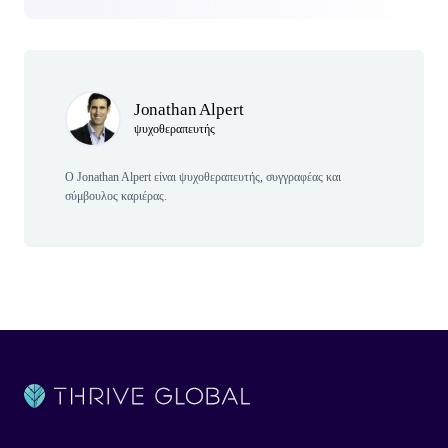
Author(s)
Jonathan Alpert
ψυχοθεραπευτής
Ο Jonathan Alpert είναι ψυχοθεραπευτής, συγγραφέας και
σύμβουλος καριέρας.