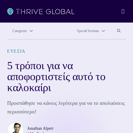
Ope
Search site
Search si
Categories
Special Sections
ΕΥΕΞΊΑ
5 τρόποι για να
αποφορτιστείς αυτό το
καλοκαίρι
Προσπάθησε να κάνεις λιγότερα για να το απολαύσεις
περισσότερο!
Jonathan Alpert