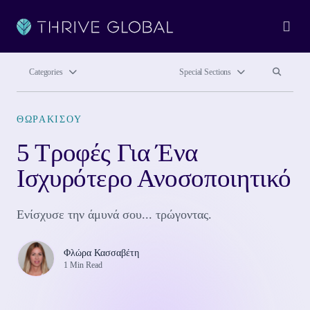
Ope
Search site
Search si
Categories
Special Sections
ΘΩΡΑΚΙΣΟΥ
5 Τροφές Για Ένα
Ισχυρότερο Ανοσοποιητικό
Ενίσχυσε την άμυνά σου... τρώγοντας.
Φλώρα Κασσαβέτη
1 Min Read