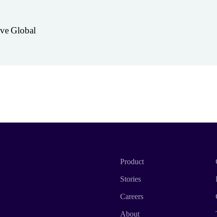
ive Global
Product
Stories
Careers
About