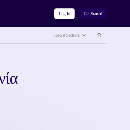
Log In
Get Started
Search site
Search site
Special Sections
νία