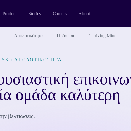
Product
Stories
Careers
About
Αποδοτικότητα
Πρόσωπα
Thriving Mind
ESS
•
ΑΠΟΔΟΤΙΚΌΤΗΤΑ
ουσιαστική επικοινω
μία ομάδα καλύτερη
την βελτιώσεις.