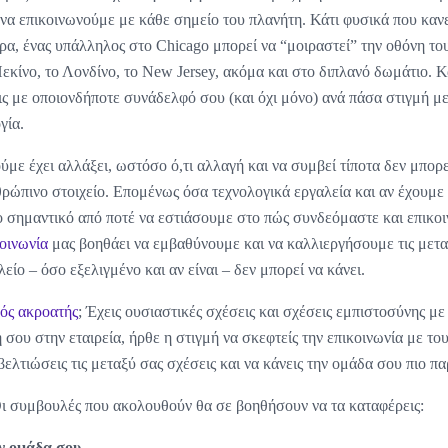
να επικοινωνούμε με κάθε σημείο του πλανήτη. Κάτι φυσικά που κανε
ρα, ένας υπάλληλος στο Chicago μπορεί να “μοιραστεί” την οθόνη του
εκίνο, το Λονδίνο, το New Jersey, ακόμα και στο διπλανό δωμάτιο. Κ
ις με οποιονδήποτε συνάδελφό σου (και όχι μόνο) ανά πάσα στιγμή με
γία.
με έχει αλλάξει, ωστόσο ό,τι αλλαγή και να συμβεί τίποτα δεν μπορε
ρώπινο στοιχείο. Επομένως όσα τεχνολογικά εργαλεία και αν έχουμε
ιο σημαντικό από ποτέ να εστιάσουμε στο πώς συνδεόμαστε και επικο
οινωνία
μας βοηθάει να εμβαθύνουμε και να καλλιεργήσουμε τις μετα
είο – όσο εξελιγμένο και αν είναι – δεν μπορεί να κάνει.
λός ακροατής
; Έχεις ουσιαστικές σχέσεις και σχέσεις εμπιστοσύνης μ
η σου στην εταιρεία, ήρθε η στιγμή να σκεφτείς την επικοινωνία με τ
βελτιώσεις τις μεταξύ σας σχέσεις και να κάνεις την ομάδα σου πιο π
Οι συμβουλές που ακολουθούν θα σε βοηθήσουν να τα καταφέρεις:
ν ομάδα σου