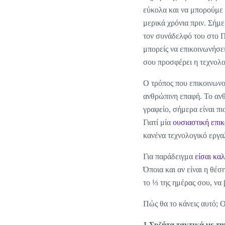
εύκολα και να μπορούμε 
μερικά χρόνια πριν. Σήμε
τον συνάδελφό του στο Π
μπορείς να επικοινωνήσε
σου προσφέρει η τεχνολο
Ο τρόπος που επικοινωνού
ανθρώπινη επαφή. Το ανθ
γραφείο, σήμερα είναι π
Γιατί μία
ουσιαστική επικ
κανένα τεχνολογικό εργαλ
Για παράδειγμα
είσαι κα
Όποια και αν είναι η θέσ
το ⅓ της ημέρας σου, να 
Πώς θα το κάνεις αυτό; 
1.Συζήτα τακτικά με τη