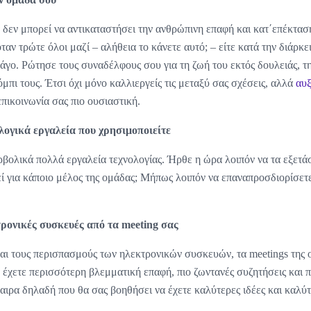
 δεν μπορεί να αντικαταστήσει την ανθρώπινη επαφή και κατ΄επέκταση 
όταν τρώτε όλοι μαζί – αλήθεια το κάνετε αυτό; – είτε κατά την διάρκε
άγο. Ρώτησε τους συναδέλφους σου για τη ζωή του εκτός δουλειάς, την
όμπι τους. Έτσι όχι μόνο καλλιεργείς τις μεταξύ σας σχέσεις, αλλά
αυξ
επικοινωνία σας πιο ουσιαστική.
λογικά εργαλεία που χρησιμοποιείτε
ρβολικά πολλά εργαλεία τεχνολογίας. Ήρθε η ώρα λοιπόν να τα εξετάσ
ί για κάποιο μέλος της ομάδας; Μήπως λοιπόν να επαναπροσδιορίσετε 
ρονικές συσκευές από τα meeting σας
αι τους περισπασμούς των ηλεκτρονικών συσκευών, τα meetings της
 έχετε περισσότερη βλεμματική επαφή, πιο ζωντανές συζητήσεις και π
αιρα δηλαδή που θα σας βοηθήσει να έχετε καλύτερες ιδέες και καλύ