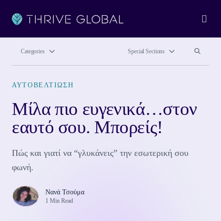
Ope
Search site
Search si
Categories
Special Sections
ΑΥΤΟΒΕΛΤΙΩΣΗ
Μίλα πιο ευγενικά…στον
εαυτό σου. Μπορείς!
Πώς και γιατί να “γλυκάνεις” την εσωτερική σου
φωνή.
Νανά Τσούμα
1 Min Read